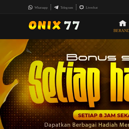
Whatsapp
Telegram
Livechat
BERAN