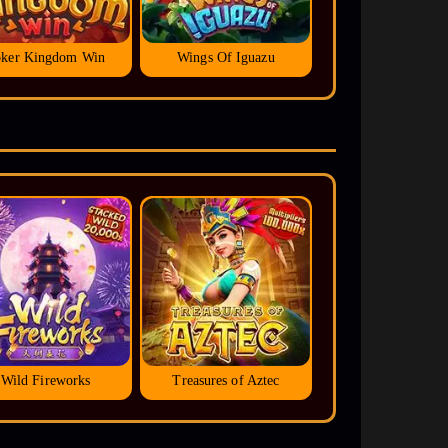
oker Kingdom Win
Wings Of Iguazu
Wild Fireworks
Treasures of Aztec