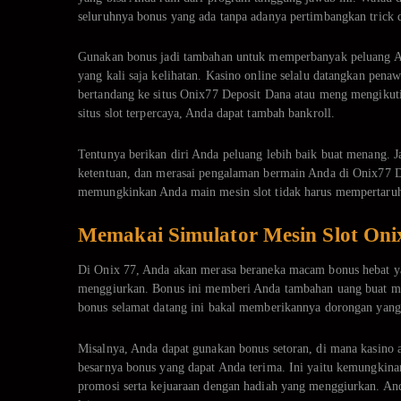
seluruhnya bonus yang ada tanpa adanya pertimbangkan trick
Gunakan bonus jadi tambahan untuk memperbanyak peluang An
yang kali saja kelihatan. Kasino online selalu datangkan p
bertandang ke situs Onix77 Deposit Dana atau meng mengikuti
situs slot terpercaya, Anda dapat tambah bankroll.
Tentunya berikan diri Anda peluang lebih baik buat menang. J
ketentuan, dan merasai pengalaman bermain Anda di Onix77 D
memungkinkan Anda main mesin slot tidak harus mempertaruhka
Memakai Simulator Mesin Slot On
Di Onix 77, Anda akan merasa beraneka macam bonus hebat y
menggiurkan. Bonus ini memberi Anda tambahan uang buat mai
bonus selamat datang ini bakal memberikannya dorongan yang
Misalnya, Anda dapat gunakan bonus setoran, di mana kasino
besarnya bonus yang dapat Anda terima. Ini yaitu kemungkin
promosi serta kejuaraan dengan hadiah yang menggiurkan. Anda