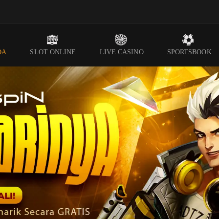
DA
SLOT ONLINE
LIVE CASINO
SPORTSBOOK