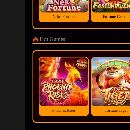
Neko Fortune
Fortune Gems 2
Hot Games
Phoenix Rises
Fortune Tiger