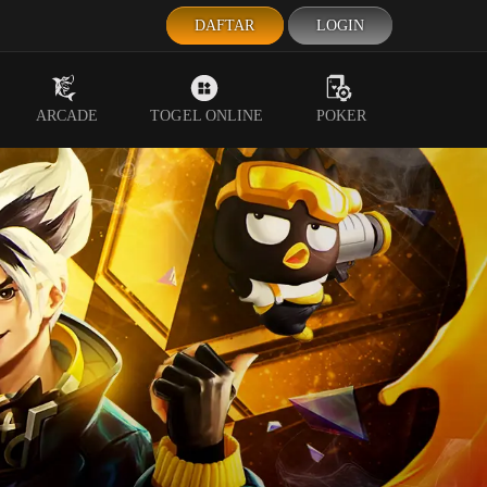
DAFTAR
LOGIN
ARCADE
TOGEL ONLINE
POKER