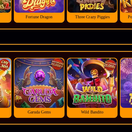
Fortune Dragon
Three Crazy Piggies
P
Garuda Gems
Wild Bandito