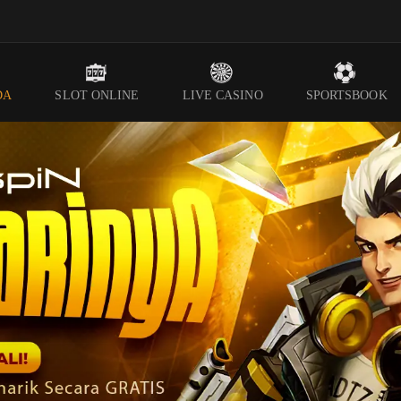
DA
SLOT ONLINE
LIVE CASINO
SPORTSBOOK