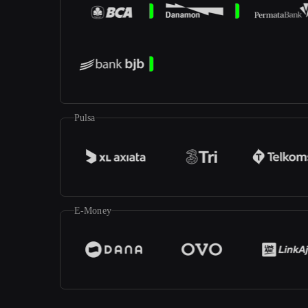
Pulsa
E-Money