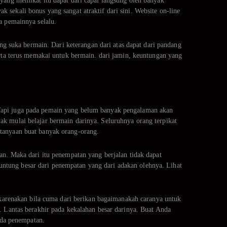
yang memikat itu dapat dari capai langsung oleh banyak
ekali bonus yang sangat atraktif dari sini. Website on-line
a pemainnya selalu.
ng suka bermain. Dari keterangan dari atas dapat dari pandang
rta terus memakai untuk bermain. dari jamin, keuntungan yang
Tapi juga pada pemain yang belum banyak pengalaman akan
k mulai belajar bermain darinya. Seluruhnya orang terpikat
tanyaan buat banyak orang-orang.
n. Maka dari itu penempatan yang berjalan tidak dapat
tung besar dari penempatan yang dari adakan olehnya. Lihat
 karenakan bila cuma dari berikan bagaimanakah caranya untuk
 Lantas berakhir pada kekalahan besar darinya. Buat Anda
ada penempatan.