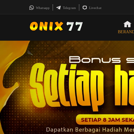
Whatsapp
Telegram
Livechat
BERAN