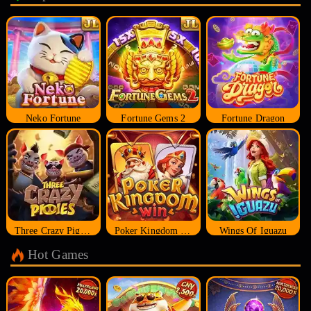
Neko Fortune
Fortune Gems 2
Fortune Dragon
Three Crazy Piggies
Poker Kingdom Win
Wings Of Iguazu
Hot Games