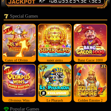
Special Games
Gates of Olympus Super Scatter
super gems
Bang Gacor 1000
Olympus Wins
Le Pharaoh
Golden Empire 2
Popular Games