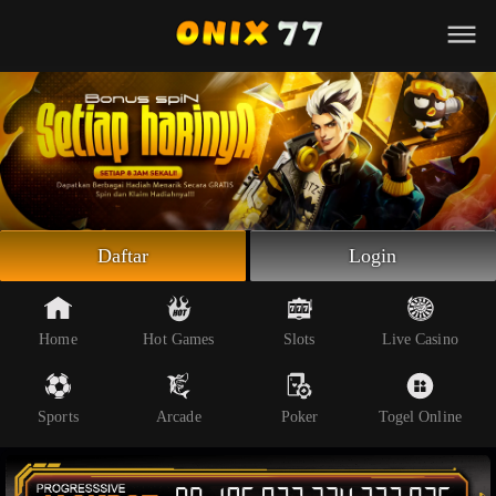
Beranda
Slot Online
Live Casino
Sportsbook
Arcade
Togel Online
Daftar
Login
Poker
Whatsapp
Home
Hot Games
Slots
Live Casino
Telegram
Sports
Arcade
Poker
Togel Online
Livechat