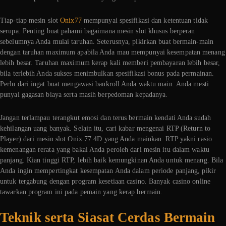
Tiap-tiap mesin slot
Onix77
mempunyai spesifikasi dan ketentuan tidak
serupa. Penting buat pahami bagaimana mesin slot khusus berperan
sebelumnya Anda mulai taruhan. Seterusnya, pikirkan buat bermain-main
dengan taruhan maximum apabila Anda mau mempunyai kesempatan menang
lebih besar. Taruhan maximum kerap kali memberi pembayaran lebih besar,
bila terlebih Anda sukses menimbulkan spesifikasi bonus pada permainan.
Perlu dari ingat buat mengawasi bankroll Anda waktu main. Anda mesti
punyai gagasan biaya serta masih berpedoman kepadanya.
Jangan terlampau terangkut emosi dan terus bermain kendati Anda sudah
kehilangan uang banyak. Selain itu, cari kabar mengenai RTP (Return to
Player) dari mesin slot Onix 77 4D yang Anda mainkan. RTP yakni rasio
kemenangan rerata yang bakal Anda peroleh dari mesin itu dalam waktu
panjang. Kian tinggi RTP, lebih baik kemungkinan Anda untuk menang. Bila
Anda ingin mempertingkat kesempatan Anda dalam periode panjang, pikir
untuk tergabung dengan program kesetiaan casino. Banyak casino online
tawarkan program ini pada pemain yang kerap bermain.
Teknik serta Siasat Cerdas Bermain